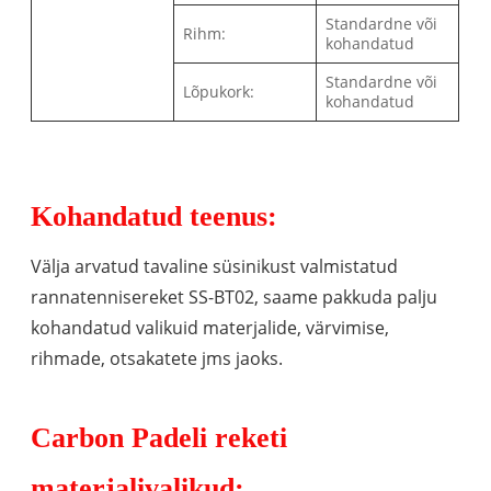
Standardne või
Rihm:
kohandatud
Standardne või
Lõpukork:
kohandatud
Kohandatud teenus:
Välja arvatud tavaline süsinikust valmistatud
rannatennisereket SS-BT02, saame pakkuda palju
kohandatud valikuid materjalide, värvimise,
rihmade, otsakatete jms jaoks.
Carbon Padeli reketi
materjalivalikud: