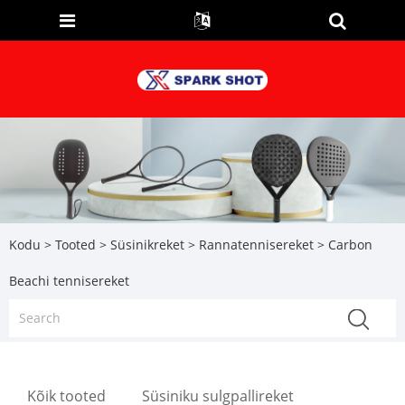
Kodu
>
Tooted
>
Süsinikreket
>
Rannatennisereket
> Carbon
Beachi tennisereket
Kõik tooted
Süsiniku sulgpallireket