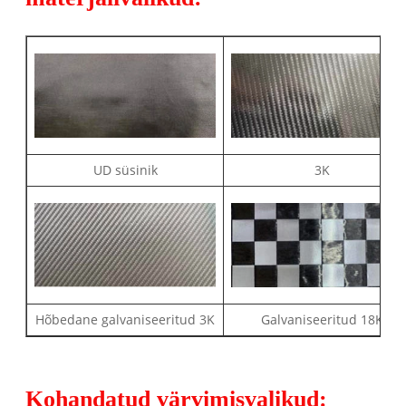
UD süsinik
3K
Hõbedane galvaniseeritud 3K
Galvaniseeritud 18K
Kohandatud värvimisvalikud: