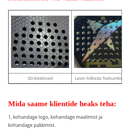
3D-kleebised
Laser-hõbeda fooliumkleebi
Mida saame klientide heaks teha:
1, kohandage logo, kohandage maalimist ja
kohandage pakkimist.