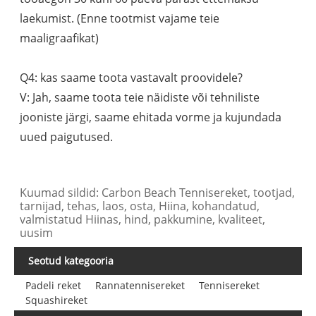
laekumist. (Enne tootmist vajame teie
maaligraafikat)
Q4: kas saame toota vastavalt proovidele?
V: Jah, saame toota teie näidiste või tehniliste
jooniste järgi, saame ehitada vorme ja kujundada
uued paigutused.
Kuumad sildid: Carbon Beach Tennisereket, tootjad,
tarnijad, tehas, laos, osta, Hiina, kohandatud,
valmistatud Hiinas, hind, pakkumine, kvaliteet,
uusim
Seotud kategooria
Padeli reket
Rannatennisereket
Tennisereket
Squashireket