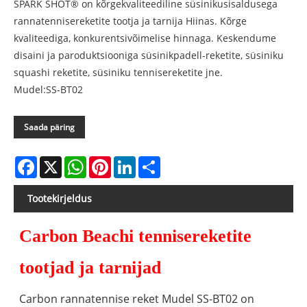
SPARK SHOT® on kõrgekvaliteediline süsinikusisaldusega
rannatennisereketite tootja ja tarnija Hiinas. Kõrge
kvaliteediga, konkurentsivõimelise hinnaga. Keskendume
disaini ja paroduktsiooniga süsinikpadell-reketite, süsiniku
squashi reketite, süsiniku tennisereketite jne.
Mudel:SS-BT02
Saada päring
Facebook
X
WhatsApp
Pinterest
LinkedIn
Share
Tootekirjeldus
Carbon Beachi tennisereketite
tootjad ja tarnijad
Carbon rannatennise reket Mudel SS-BT02 on