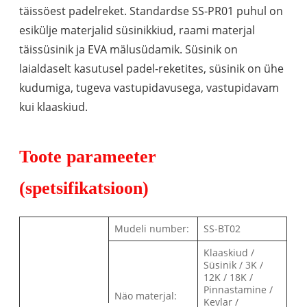
täissöest padelreket. Standardse SS-PR01 puhul on
esikülje materjalid süsinikkiud, raami materjal
täissüsinik ja EVA mälusüdamik. Süsinik on
laialdaselt kasutusel padel-reketites, süsinik on ühe
kudumiga, tugeva vastupidavusega, vastupidavam
kui klaaskiud.
Toote parameeter
(spetsifikatsioon)
Mudeli number:
SS-BT02
Klaaskiud /
Süsinik / 3K /
12K / 18K /
Pinnastamine /
Näo materjal:
Kevlar /