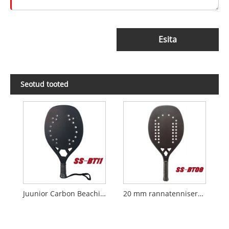
Esita
Seotud tooted
Juunior Carbon Beachi tennisereket
20 mm rannatennisereket