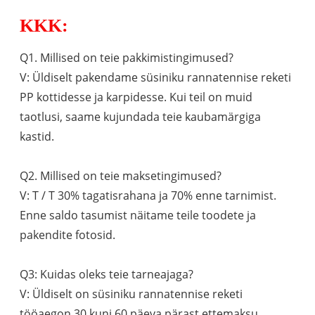
KKK:
Q1. Millised on teie pakkimistingimused?
V: Üldiselt pakendame süsiniku rannatennise reketi
PP kottidesse ja karpidesse. Kui teil on muid
taotlusi, saame kujundada teie kaubamärgiga
kastid.
Q2. Millised on teie maksetingimused?
V: T / T 30% tagatisrahana ja 70% enne tarnimist.
Enne saldo tasumist näitame teile toodete ja
pakendite fotosid.
Q3: Kuidas oleks teie tarneajaga?
V: Üldiselt on süsiniku rannatennise reketi
tööaeg
on 30 kuni 60 päeva pärast ettemaksu