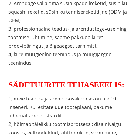
2. Arendage välja oma süsinikpadellreketid, süsiniku
squashi reketid, süsiniku tennisereketid jne (ODM ja
OEM)
3, professionaalne teadus- ja arendustegevuse ning
tootmise juhtimine, saame pakkuda kiiret
proovipäringut ja õigeaegset tarnimist.
4, kiire müügieelne teenindus ja müügijärgne
teenindus.
SÄDETUURITE TEHASEEELIS:
1, meie teadus- ja arendusosakonnas on üle 10
inseneri. Kui esitate uue tooteplaani, pakume
lühemat arendustsüklit.
2, hõlmab täielikku tootmisprotsessi: disainivaigu
koostis, eeltöödeldud, kihttoorikud, vormimine,