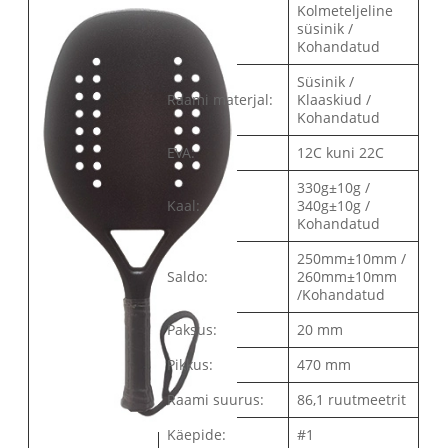
Kolmeteljeline
süsinik /
Kohandatud
Süsinik /
Raami materjal:
Klaaskiud /
Kohandatud
EVA:
12C kuni 22C
330g±10g /
Kaal:
340g±10g /
Kohandatud
250mm±10mm /
Saldo:
260mm±10mm
/Kohandatud
Paksus:
20 mm
Pikkus:
470 mm
Raami suurus:
86,1 ruutmeetrit
Käepide:
#1