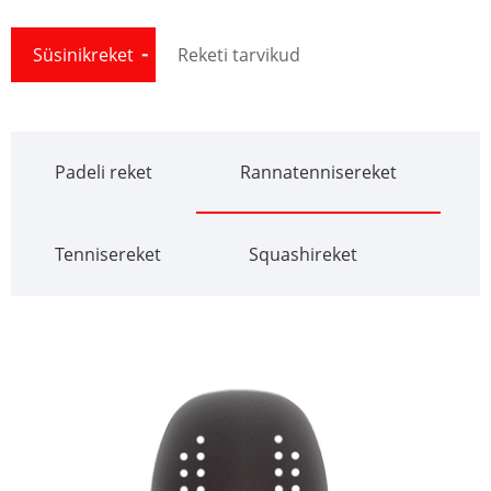
Süsinikreket
Reketi tarvikud
Padeli reket
Rannatennisereket
Tennisereket
Squashireket