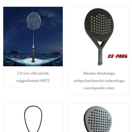
7,0 mm võlli süsinik
Madala tihedusega
sulgpallirekett MK72
vahtpolüetüleenist südamikuga
süsinikpadeli reket