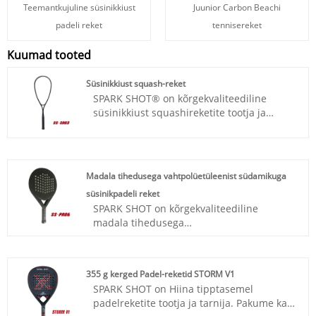
Teemantkujuline süsinikkiust
Juunior Carbon Beachi
padeli reket
tennisereket
Kuumad tooted
Süsinikkiust squash-reket
SPARK SHOT® on kõrgekvaliteediline
süsinikkiust squashireketite tootja ja
tarnija Hiinas. See kerge reket on võimas
professionaalne reket ning materjalid on
kombineeritud 24T süsiniku ja kõrge
mooduliga süsinikuga, mis parandab
Madala tihedusega vahtpolüetüleenist südamikuga
löögikindlust ja vastupidavust.
süsinikpadeli reket
SPARK SHOT on kõrgekvaliteediline
madala tihedusega
polüetüleenvahtsüdamikuga süsinikpadeli
reketite tootja ja tarnija Hiinas. Kõrge
kvaliteediga, konkurentsivõimelise
355 g kerged Padel-reketid STORM V1
hinnaga. keskendume süsinikpadell-
SPARK SHOT on Hiina tipptasemel
reketite, süsinik-squashi-reketite, süsiniku
padelreketite tootja ja tarnija. Pakume ka
tennisereketite jne disainile ja tootmisele.