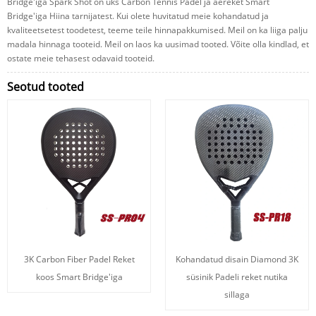
Bridge'iga Spark Shot on üks Carbon Tennis Padel ja aereket Smart
Bridge'iga Hiina tarnijatest. Kui olete huvitatud meie kohandatud ja
kvaliteetsetest toodetest, teeme teile hinnapakkumised. Meil on ka liiga palju
madala hinnaga tooteid. Meil on laos ka uusimad tooted. Võite olla kindlad, et
ostate meie tehasest odavaid tooteid.
Seotud tooted
3K Carbon Fiber Padel Reket
Kohandatud disain Diamond 3K
koos Smart Bridge'iga
süsinik Padeli reket nutika
sillaga