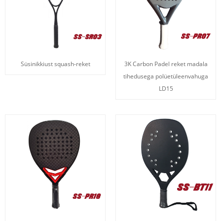
Süsinikkiust squash-reket
3K Carbon Padel reket madala
tihedusega polüetüleenvahuga
LD15