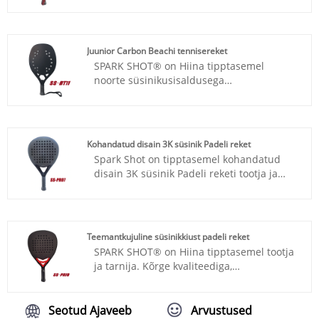
kohandatud disainiteenust, meie
professionaalse uurimis- ja
arendusmeeskonna abiga kujundame teie
nõudmisel parima paigutuse ja EVA.
Juunior Carbon Beachi tennisereket
SPARK SHOT® on Hiina tipptasemel
noorte süsinikusisaldusega
rannatennisereketite tootja ja tarnija.
Kõrge kvaliteediga, konkurentsivõimelise
hinnaga. Keskendume disaini ja
paroduktsiooniga süsinikpadell-reketite,
Kohandatud disain 3K süsinik Padeli reket
süsiniku squashi reketite, süsiniku
Spark Shot on tipptasemel kohandatud
tennisereketite jne.
disain 3K süsinik Padeli reketi tootja ja
tarnija Hiinas. Pakume ka kohandatud
disainiteenust koos oma professionaalse
teadus- ja arendustegevuse meeskonna
abiga, kujundame teie nõude kohaselt
Teemantkujuline süsinikkiust padeli reket
parima paigutuse ja EVA.
SPARK SHOT® on Hiina tipptasemel tootja
ja tarnija. Kõrge kvaliteediga,
konkurentsivõimelise hinnaga.
Teemantkujuline süsinikkiust padelreket,
raami materjal on täissüsinik ja näo
Seotud Ajaveeb
Arvustused