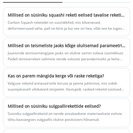
materjal on 12K süsinikkiust. Silla disain
pakub täpsust ja juhitavust hea
võimsusega ja suure vibratsiooni
Millised on süsiniku squashi reketi eelised tavalise reketi ees?
neeldumisega.
Carbon Squash reketidel on süsinikkihid, mis kõvenevad,
deformeeruvad vähe, pall on kiire ja kui see on hea, võib see ka tugeva
keerutuse võtta. Kiire pöörlemine nõuab kõrgtehnoloogiat.
Millised on teismeliste jaoks kõige olulisemad parameetrid süsinikkiust reketite valimiseks?
Juunioride tennisemängijate jaoks on oluline samm sobiva süsinikkiust
Padeli tennisereketi valimine nende oskuste parandamiseks ja keha
kaitsmiseks.
Kas on parem mängida kerge või raske reketiga?
‌Valguse reketid annavad teile kiiruse ja peene juhtimise, mis sobib
suurepäraselt võiduteed otsijatele. Vastupidi, rasked reketid süstivad
teie Padeli tennise lööki.
Millised on süsiniku sulgpallirekettide eelised?
Süsiniku sulgpallireketid on nende ainulaadsete materiaalsete eeliste
tõttu kaasaegses sulgpallis olulise positsiooni hõivanud.