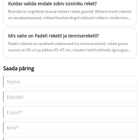
Kuidas valida endale sobiv süsiniku reket?
Brändid on tegelikult teatud mõttes reketi geenid. Mõned marki reketid
on tasakaalustatud, mõned kaubamärgid sobivad rohkem ründamiseks
ja mõned on rohkem kaitsvad.
Mis vahe on Padeli reketil ja tennisereketil?
Padeli reketid on tavaliselt väiksemad kui tennisereketid, reketi pinna
suurus on 26 cm ja pikkus 45–47 cm, muutes need sobivaks igasuguse
oskuste tasemega mängijatele, sealhulgas algajatele.
Saada päring